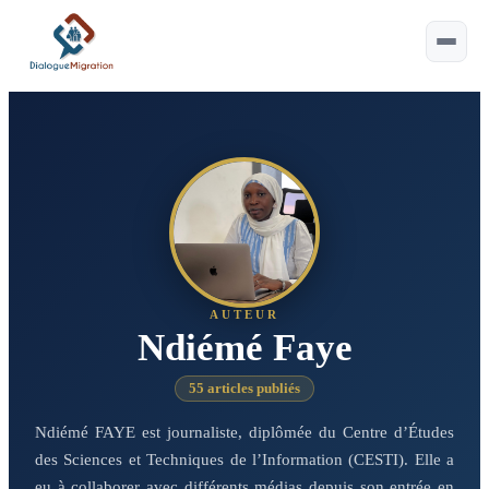
Esc
Saisissez au moins 2 caractères.
Astuce :
⌘ ou Ctrl+K pour ouvrir
AUTEUR
Ndiémé Faye
55 articles publiés
Ndiémé FAYE est journaliste, diplômée du Centre d’Études
des Sciences et Techniques de l’Information (CESTI). Elle a
eu à collaborer avec différents médias depuis son entrée en