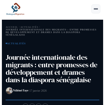
ACCUEIL
ACTUALITÉS
JOURNÉE INTERNATIONALE DES MIGRANTS : ENTRE PROMESSES
DE DÉVELOPPEMENT ET DRAMES DANS LA DIASPORA
SÉNÉGALAISE
Esc
ACTUALITÉS
Saisissez au moins 2 caractères.
Journée internationale des
Astuce :
⌘ ou Ctrl+K pour ouvrir
migrants : entre promesses de
développement et drames
dans la diaspora sénégalaise
Ndiémé Faye
·
17 janvier 2026