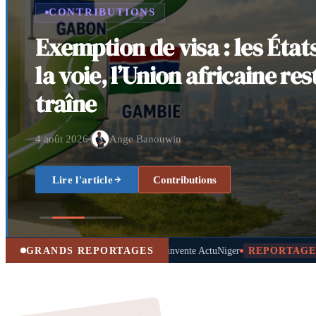
CONTRIBUTIONS
Exemption de visa : les Éta
la voie, l’Union africaine res
traîne
4 août 2026
Ange Banouwin
Lire l'article
Contributions
ouni réinvente ActuNiger
GRANDS REPORTAGES
REPORTAGE
Entrepreneurs nigériens à Dakar