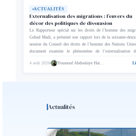
ACTUALITÉS
Externalisation des migrations : l’envers du
décor des politiques de dissuasion
Le Rapporteur spécial sur les droits de l’homme des migr
Gehad Madi, a présenté son rapport lors de la soixante-deu
session du Conseil des droits de l’homme des Nations Unie
document examine le phénomène de l’externalisation d
gouvernance migratoire, un mécanisme par lequel les É
4 août 2026
Youssouf Abdoulaye Haidara
L
déplacent l’exercice de leurs fonctions frontalières et d’asile
Actualités