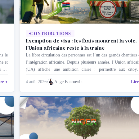
CONTRIBUTIONS
Exemption de visa : les États montrent la voie,
l’Union africaine reste à la traîne
La libre circulation des personnes est l’un des grands chantiers 
ns le
l’intégration africaine. Depuis plusieurs années, l’Union africai
me et
(UA) affiche une ambition claire : permettre aux citoye
r en
africains de voyager, de résider et de s’établir plus facilement s
oits
ire
4 août 2026
Ange Banouwin
Lire
le continent. Cette vision, inscrite dans l’Agenda 2063, nourr
terme
l’espoir d’une Afrique plus intégrée, plus dynamique sur …