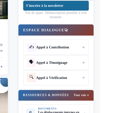
S'inscrire à la newsletter
Pas de spam. Désinscription possible à tout
moment.
ESPACE DIALOGUE
de
✍️
Appel à Contribution
ne
ns
🗣️
ur
Appel à Témoignage
it
🔍
Appel à Vérification
RESSOURCES & DONNÉES
Tout voir
DOCUMENTS
Les déplacements internes en