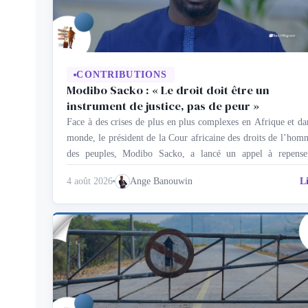
CONTRIBUTIONS
Modibo Sacko : « Le droit doit être un
instrument de justice, pas de peur »
Face à des crises de plus en plus complexes en Afrique et da
monde, le président de la Cour africaine des droits de l’hom
des peuples, Modibo Sacko, a lancé un appel à repense
profondeur la gouvernance migratoire à l’aune des dr
4 août 2026
Ange Banouwin
L
humains. Dans une interview avec Dialogue Migration, au 
de …