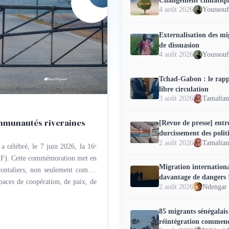
4 août 2026
Externalisation des mig
de dissuasion
4 août 2026
Tchad-Gabon : le rapp
libre circulation
3 août 2026
ommunautés riveraines
[Revue de presse] entr
durcissement des polit
2 août 2026
 a célébré, le 7 juin 2026, la 16ᵉ
(JAF). Cette commémoration met en
Migration internationa
frontaliers, non seulement comme
davantage de dangers 
spaces de coopération, de paix, de
2 août 2026
Ndengar
85 migrants sénégalais 
réintégration commen