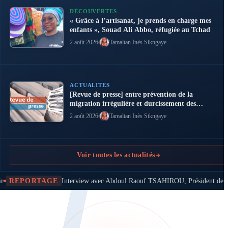
migrations : l’envers
du décor des
DÉCOUVERTES
« Grâce à l’artisanat, je prends en charge mes
politiques de
enfants », Souad Ali Abbo, réfugiée au Tchad
dissuasion
2 août 2026
Tamaltan Inès Sikngaye
ACTUALITÉS
[Revue de presse] entre prévention de la
migration irrégulière et durcissement des
politiques migratoires
2 août 2026
Tamaltan Inès Sikngaye
Voir toutes les actualités
vec Abdoul Raouf TSAHIROU, Président de l’amicale des étudiants nigériens au 