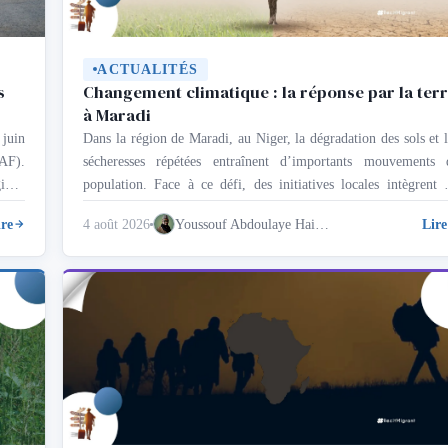
ACTUALITÉS
s
Changement climatique : la réponse par la ter
à Maradi
 juin
Dans la région de Maradi, au Niger, la dégradation des sols et l
JAF).
sécheresses répétées entraînent d’importants mouvements 
ique
population. Face à ce défi, des initiatives locales intègrent l
ales,
déplacés internes dans la restauration des écosystème
ire
4 août 2026
Youssouf Abdoulaye Haidara
Lire
, de
transformant la détresse migratoire en levier de résilience. L
crises climatiques ne sont plus des projections lointaines. Ell
dictent …