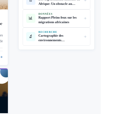
📄
Afrique: Un obstacle au
développement
DONNÉES
Rapport Pleins feux sur les
📊
migrations africaines
re
RECHERCHE
es
Cartographie des
🔬
environnements
de
informationnels des
es
communautés marginalisées
s,
en Afrique centrale et
es
orientale – Résumé du
rapport AGILE (CFI, 2025)
es