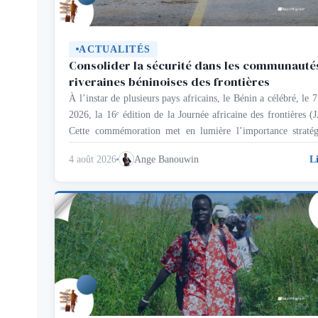
ACTUALITÉS
Consolider la sécurité dans les communauté
riveraines béninoises des frontières
À l’instar de plusieurs pays africains, le Bénin a célébré, le 7
2026, la 16ᵉ édition de la Journée africaine des frontières (
Cette commémoration met en lumière l’importance stratég
des espaces frontaliers, non seulement comme limites territori
4 août 2026
Ange Banouwin
L
mais surtout comme des espaces de coopération, de paix
sécurité et d’intégration au service du …