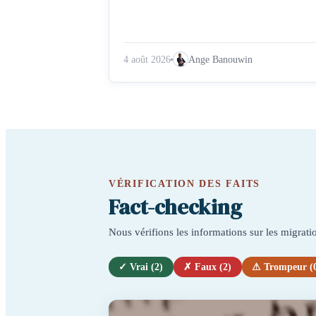
4 août 2026
Ange Banouwin
VÉRIFICATION DES FAITS
Fact-checking
Nous vérifions les informations sur les migratio
✓ Vrai (2)
✗ Faux (2)
⚠ Trompeur (