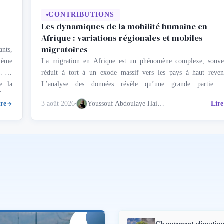
CONTRIBUTIONS
Les dynamiques de la mobilité humaine en
Afrique : variations régionales et mobiles
migratoires
ants,
xième
La migration en Afrique est un phénomène complexe, souve
s. Ce
réduit à tort à un exode massif vers les pays à haut reven
e la
L’analyse des données révèle qu’une grande partie d
tats
déplacements de population se produisent à l’intérieur d
ire
3 août 2026
Youssouf Abdoulaye Haidara
Lire
 …
frontières du continent. Cette mobilité est structurée par d
réalités régionales hétérogènes et des motivations diverses, alla
…
Changement climatique