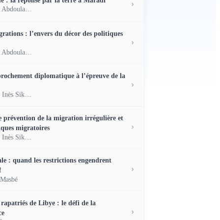
Youssouf Abdoulaye Haidara
rations : l’envers du décor des politiques
Youssouf Abdoulaye Haidara
rochement diplomatique à l’épreuve de la
Tamaltan Inès Sikngaye
e prévention de la migration irrégulière et
iques migratoires
Tamaltan Inès Sikngaye
le : quand les restrictions engendrent
!
 Masbé
rapatriés de Libye : le défi de la
ce