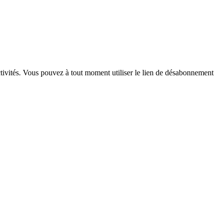
migrations : l’envers
du décor des
politiques de
dissuasion
ctivités. Vous pouvez à tout moment utiliser le lien de désabonnement