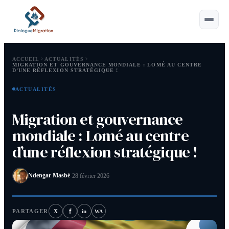
ACCUEIL
ACTUALITÉS
MIGRATION ET GOUVERNANCE MONDIALE : LOMÉ AU CENTRE
D’UNE RÉFLEXION STRATÉGIQUE !
Esc
ACTUALITÉS
Saisissez au moins 2 caractères.
Migration et gouvernance
Astuce :
⌘ ou Ctrl+K pour ouvrir
mondiale : Lomé au centre
d’une réflexion stratégique !
Ndengar Masbé
·
28 février 2026
f
PARTAGER
X
in
WA