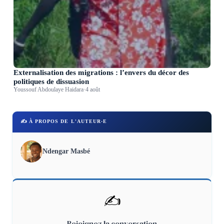
Externalisation des migrations : l’envers du décor des
politiques de dissuasion
Youssouf Abdoulaye Haidara
·
4 août
✍️ À PROPOS DE L'AUTEUR·E
Ndengar Masbé
✍️
Rejoignez la conversation