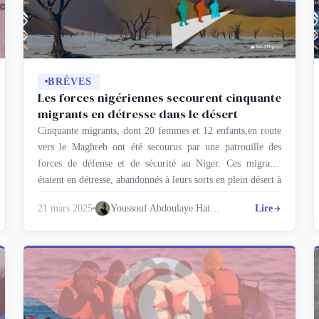
BRÈVES
Les forces nigériennes secourent cinquante
migrants en détresse dans le désert
Cinquante migrants, dont 20 femmes et 12 enfants,en route
vers le Maghreb ont été secourus par une patrouille des
forces de défense et de sécurité au Niger. Ces migrants
étaient en détresse, abandonnés à leurs sorts en plein désert à
50 km du poste militaire du Puits Espoir. L’ensemble des
21 mars 2025
Youssouf Abdoulaye Haidara
Lire
migrants ont été reconduits en …