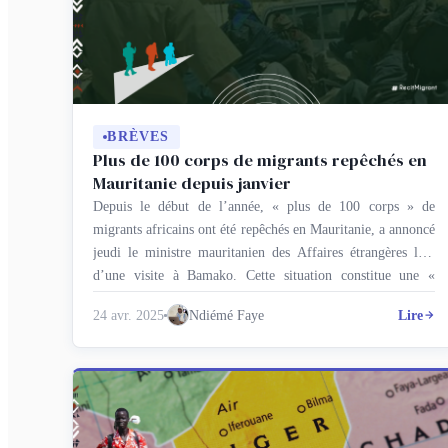
BRÈVES
Plus de 100 corps de migrants repêchés en
Mauritanie depuis janvier
Depuis le début de l’année, « plus de 100 corps » de
migrants africains ont été repêchés en Mauritanie, a annoncé
jeudi le ministre mauritanien des Affaires étrangères lors
d’une visite à Bamako. Cette situation constitue une «
tragédie humaine » qu’il attribue à l’action de « réseaux
24 avr. 2025
Ndiémé Faye
Lire
criminels » impliqués dans l’immigration irrégulière. « …