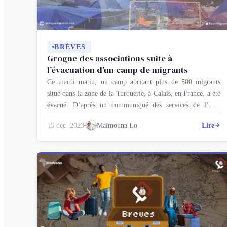
BRÈVES
Grogne des associations suite à
l’évacuation d’un camp de migrants
Ce mardi matin, un camp abritant plus de 500 migrants
situé dans la zone de la Turquerie, à Calais, en France, a été
évacué. D’après un communiqué des services de l’État
français, ces migrants « ont accepté la mise à l’abri et ont
15 déc. 2023
Maïmouna Lo
Lire
été acheminés vers des structures d’accueil et d’hébergement
situées dans les Hauts-de-France ». Les …