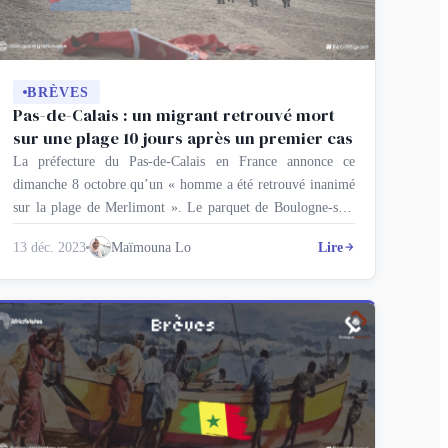
BRÈVES
Pas-de-Calais : un migrant retrouvé mort
sur une plage 10 jours après un premier cas
La préfecture du Pas-de-Calais en France annonce ce
dimanche 8 octobre qu’un « homme a été retrouvé inanimé
sur la plage de Merlimont ». Le parquet de Boulogne-sur-
Mer qui confirme le décès informe que concernant l’identité
13 déc. 2023
Maïmouna Lo
Lire
du défunt, « l’hypothèse privilégiée est celle d’un migrant
». Ce décès survient quelques jours après celui d’une femme
migrante d’origine érythréenne retrouvée …