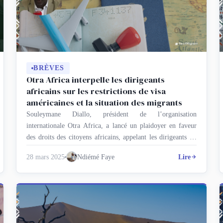
BRÈVES
Otra Africa interpelle les dirigeants
africains sur les restrictions de visa
américaines et la situation des migrants
Souleymane Diallo, président de l’organisation
internationale Otra Africa, a lancé un plaidoyer en faveur
des droits des citoyens africains, appelant les dirigeants du
continent à réagir face à l’absence de pays africains sur la
28 mars 2025
Ndiémé Faye
Lire
liste établie par les États-Unis pour faciliter l’obtention de
visa d’entrée sur leur sol. « La réactivité des dirigeants
africains est …