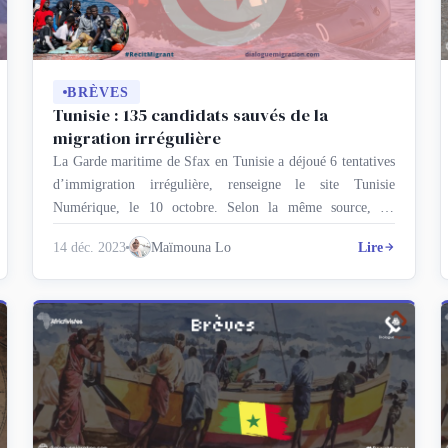
BRÈVES
Tunisie : 135 candidats sauvés de la
migration irrégulière
La Garde maritime de Sfax en Tunisie a déjoué 6 tentatives
d’immigration irrégulière, renseigne le site Tunisie
Numérique, le 10 octobre. Selon la même source, les
interventions de la Garde nationale maritime relevant du
14 déc. 2023
Maïmouna Lo
Lire
gouvernorat de Sfax ont permis de sauver 135 candidats à la
migration irrégulière. Tunisie Numérique constate que
parmi ces migrants figurent …