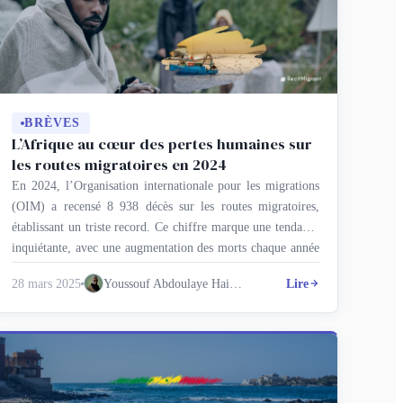
migrations : l’envers
du décor des
politiques de
dissuasion
BRÈVES
L’Afrique au cœur des pertes humaines sur
les routes migratoires en 2024
En 2024, l’Organisation internationale pour les migrations
(OIM) a recensé 8 938 décès sur les routes migratoires,
établissant un triste record. Ce chiffre marque une tendance
inquiétante, avec une augmentation des morts chaque année
depuis cinq ans. L’Afrique se distingue particulièrement
28 mars 2025
Youssouf Abdoulaye Haidara
Lire
dans ce drame, comptant 2 242 décès, ce qui en fait l’une
des régions …