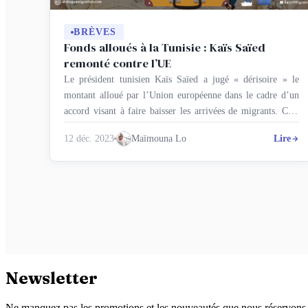
BRÈVES
Fonds alloués à la Tunisie : Kaïs Saïed
remonté contre l’UE
Le président tunisien Kaïs Saïed a jugé « dérisoire » le
montant alloué par l’Union européenne dans le cadre d’un
accord visant à faire baisser les arrivées de migrants. Cela
s’apparente à de la charité, a-t-il dit. Bruxelles ne compte en
12 déc. 2023
Maïmouna Lo
Lire
effet que débloquer 42 millions d’euros sur les 105 prévus.
« La Tunisie n’accepte pas tout ce …
Newsletter
Ne manquez pas les promotions et les nouveautés que nous réservons 