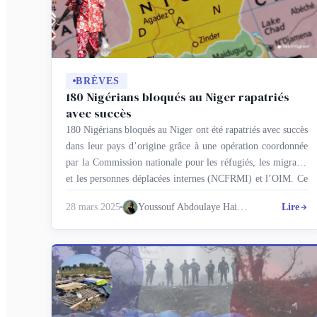
BRÈVES
180 Nigérians bloqués au Niger rapatriés
avec succès
180 Nigérians bloqués au Niger ont été rapatriés avec succès
dans leur pays d’origine grâce à une opération coordonnée
par la Commission nationale pour les réfugiés, les migrants
et les personnes déplacées internes (NCFRMI) et l’OIM. Ce
retour, marqué par une collaboration entre agences
28 mars 2025
Youssouf Abdoulaye Haidara
Lire
nationales et internationales, reflète l’engagement du
gouvernement nigérian à résoudre les …