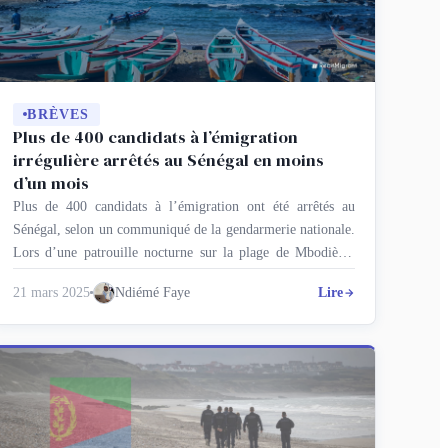
BRÈVES
Plus de 400 candidats à l’émigration
irrégulière arrêtés au Sénégal en moins
d’un mois
Plus de 400 candidats à l’émigration ont été arrêtés au
Sénégal, selon un communiqué de la gendarmerie nationale.
Lors d’une patrouille nocturne sur la plage de Mbodiène,
dans le département de Mbour, région de Thiès (ouest), la
21 mars 2025
Ndiémé Faye
Lire
brigade territoriale de Joal a interpellé 59 nouveaux
candidats à l’émigration, dont 16 filles. Ce chiffre s’ajoute
aux …