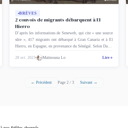
BRÈVES
2 convois de migrants débarquent à El
Hierro
D’après les informations de Seneweb, qui cite « une source
sûre », 417 migrants ont débarqué à Gran Canaria et à El
Hierro, en Espagne, en provenance du Sénégal. Selon Dakar
Actu, qui donne les détails, il s’agit de deux convois avec
28 oct. 2023
Maïmouna Lo
Lire
deux pirogues chacune : les deux premières embarcations
transportaient 113 et 109 migrants, dont 4 femmes, …
← Précédent
Page 2 / 3
Suivant →
à nos fidèles abonnés.