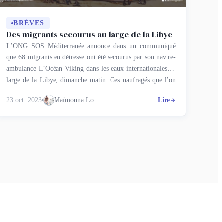
BRÈVES
Des migrants secourus au large de la Libye
L’ONG SOS Méditerranée annonce dans un communiqué
que 68 migrants en détresse ont été secourus par son navire-
ambulance L’Océan Viking dans les eaux internationales au
large de la Libye, dimanche matin. Ces naufragés que l’on
voit dans des images publiées sur le compte X (ex-Twitter)
23 oct. 2023
Maïmouna Lo
Lire
de l’ONG, étaient « dans une embarcation en bois à double
…