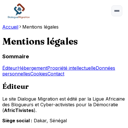
Accueil
Mentions légales
Mentions légales
Esc
Sommaire
Type at least 2 characters.
Éditeur
Hébergement
Propriété intellectuelle
Données
Tip:
⌘ or Ctrl+K to open
personnelles
Cookies
Contact
Éditeur
Le site Dialogue Migration est édité par la Ligue Africaine
des Blogueurs et Cyber-activistes pour la Démocratie
(
AfricTivistes
).
Siège social :
Dakar, Sénégal